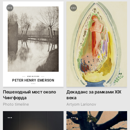
№AR 86310000
PETER HENRY EMERSON
family.kiiids.art
Пешеходный мост около
Декаданс за рамками XIX
Чингфорда
века
Photo timeline
Artyom Larionov