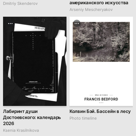
американского искусства
Dmitriy Skenderov
Arseniy Mescheryakov
№QG 30150000
FRANCIS BEDFORD
family.kiiids.art
Лабиринт души
Колвин Бэй. Бассейн в лесу
Достоевского: календарь
Photo timeline
2026
Ksenia Krasilnikova