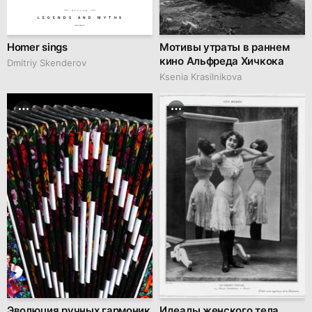
№AT 61310000
LEGENDS AND MYTHS
family.kiiids.art
Homer sings
Мотивы утраты в раннем
кино Альфреда Хичкока
Dmitriy Skenderov
Ksenia Krasilnikova
Эволюция ручных гармоник
Идеалы женского тела