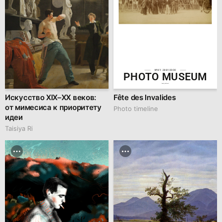
№KY 28810000
PHOTO MUSEUM
family.kiiids.art
Искусство XIX–XX веков:
Fête des Invalides
от мимесиса к приоритету
Photo timeline
идеи
Taisiya Ri