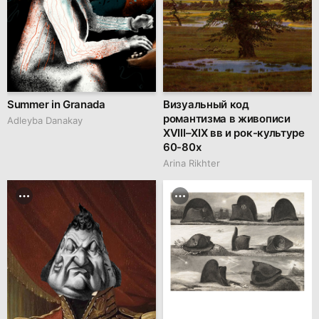
Summer in Granada
Визуальный код
романтизма в живописи
Adleyba Danakay
XVIII–XIX вв и рок-культуре
60-80х
Arina Rikhter