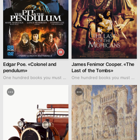
Edgar Poe. «Colonel and
James Fenimor Cooper. «The
pendulum»
Last of the Tombs»
One hundred books you must watch
One hundred books you must watch