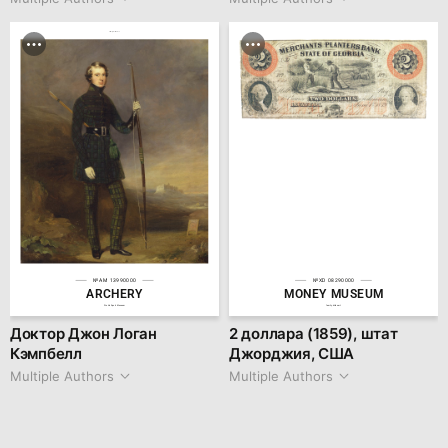
family.kiiids.art
№AM 13990000
№XD 08290000
ARCHERY
MONEY MUSEUM
World Sport Museum
family.kiiids.art
Доктор Джон Логан
2 доллара (1859), штат
Кэмпбелл
Джорджия, США
Multiple Authors
Multiple Authors