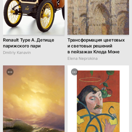
Renault Type A. Детище
Трансформация цветовых
парижского пари
и световых решений
в пейзажах Клода Моне
Dmitriy Kanavin
Elena Neprokina