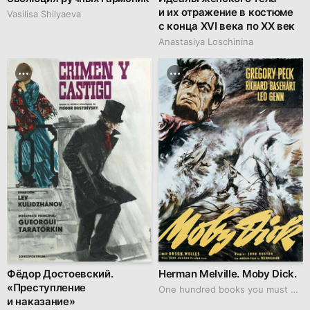
и их отражение в костюме
Vasilisa Shilyaeva
c конца XVI века по XX век
Anastasiya Loschinina
Фёдор Достоевский.
Herman Melville. Moby Dick.
«Преступление
One hundred books you must watch
и наказание»