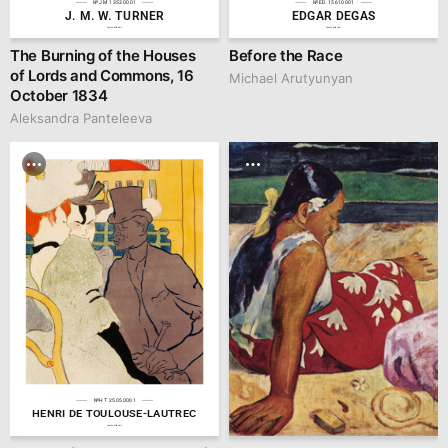
№JM 13530001
№ED 15610001
J. M. W. TURNER
EDGAR DEGAS
family.kiiids.art
family.kiiids.art
The Burning of the Houses
Before the Race
of Lords and Commons, 16
Michael Arutyunyan
October 1834
Aleksandra Panteleeva
№HT 25050001
HENRI DE TOULOUSE-LAUTREC
family.kiiids.art