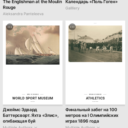
The Englishman at the Moulin
Календарь «Поль Гоген»
Rouge
Gallllery
Aleksandra Panteleeva
family.kiiids.art
№GI 91390000
№KW 41390000
WORLD SPORT MUSEUM
ATHLETICS
family.kiiids.art
World Sport Museum
Джеймс Эдвард
Финальный забег на 100
Баттерсворт. Яхта «Элис»,
метров на I Олимпийских
огибающая буй
играх 1896 года
Multiple Authors
Multiple Authors