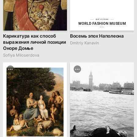
№AT 07270000
WORLD FASHION MUSEUM
family.kiiids.art
Карикатура как способ
Восемь эпох Наполеона
выражения личной позиции
Dmitriy Kanavin
Оноре Домье
Sofiya Miloserdova