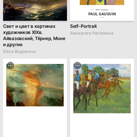
№PG 16490002
PAUL GAUGUIN
family.kiiids.art
Свет и цвет в картинах
Self-Portrait
художников XIХв.
Aleksandra Panteleeva
Айвазовский, Тёрнер, Моне
и другие
Ellora Bogdanova