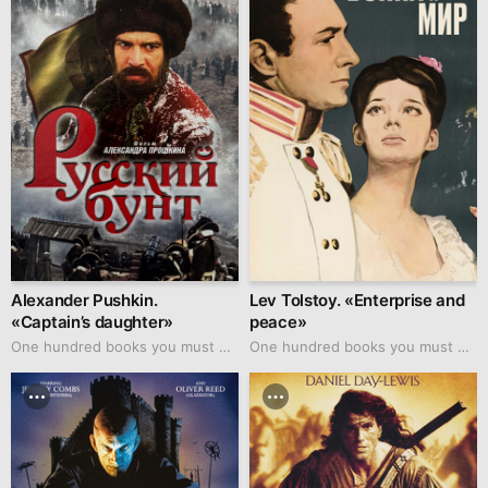
Alexander Pushkin.
Lev Tolstoy. «Enterprise and
«Captain’s daughter»
peace»
One hundred books you must watch
One hundred books you must watch