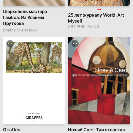
Шерхебель мастера
25 лет журналу World Art
Гамбса. Из Козьмы
Музей
Пруткова
ART PUBLISHING
Dmitriy Skenderov
family.kiiids.art
№BK 80410000
GIRAFFES
kit-kot.com
Giraffes
Новый Свет. Три столетия