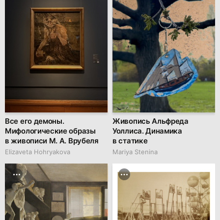
Все его демоны.
Живопись Альфреда
Мифологические образы
Уоллиса. Динамика
в живописи М. А. Врубеля
в статике
Elizaveta Hohryakova
Mariya Stenina