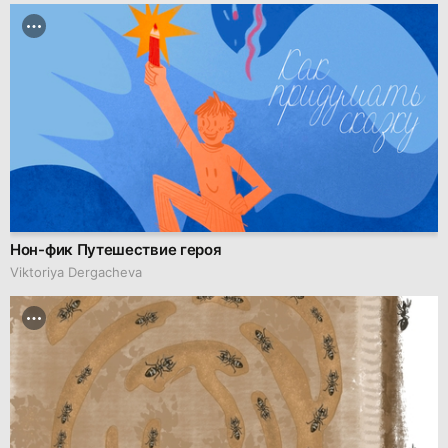
Нон-фик Путешествие героя
Viktoriya Dergacheva