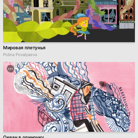
Мировая плетунья
Polina Povalyaeva
Океан в одиночку