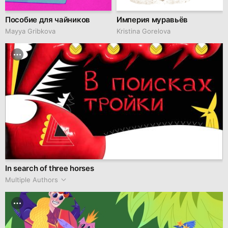
Пособие для чайников
Империя муравьёв
Mayya Gribkova
Kristina Gorelova
In search of three horses
Multiple Authors