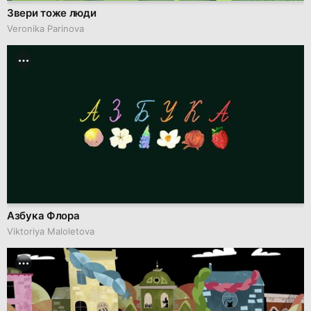
Звери тоже люди
Veronika Parinova
Азбука Флора
Viktoriya Maloletova