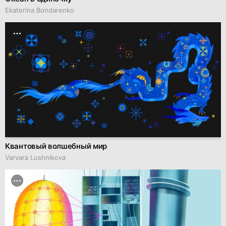
Ekaterina Bondarenko
Квантовый волшебный мир
Varvara Lushnikova