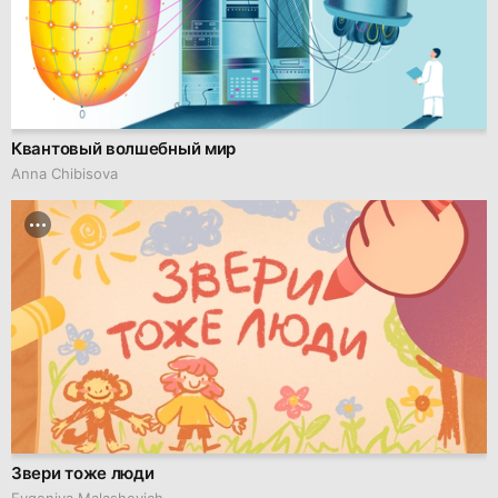
Квантовый волшебный мир
Anna Chibisova
Звери тоже люди