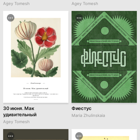
Agey Tomesh
Agey Tomesh
Floral horoscope
30 июня. Мак удивительный
Символы цветка: Исцеление, защита, энергия.

Черты характера: Родившиеся в день этого цветка заботятся о здоровье — как своём, так и 
окружающих.

Они сильны и устойчивы к жизненным вызовам.
family.kiiids.art
30 июня. Мак
Фиестус
удивительный
Maria Zhulinskaia
Agey Tomesh