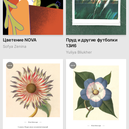
Цветение NOVA
Пруд и другие футболки
13И6
Sofya Zenina
Yuliya Bliukher
Floral Horoscope
Floral Horoscope
5 июля. Подсолнух исключительный