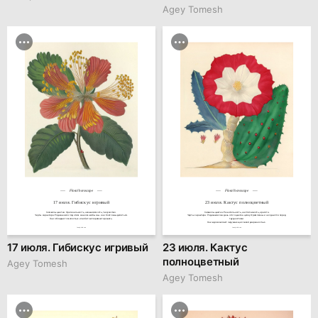
Agey Tomesh
Floral horoscope
Floral horoscope
17 июля. Гибискус игривый
23 июля. Кактус полноцветный
Символы цветка: Оригинальность, независимость, творчество.

Символы цветка: Решительность, настойчивость, красота.

Черты характера: Родившиеся под этим знаком необычны и не боятся выделяться.

Черты характера: Родившиеся в день этого цветка целеустремлённы и не сдаются перед 
Они обладают смелостью и любят экспериментировать.
трудностями.

Они вдохновляют окружающих своей уверенностью.
family.kiiids.art
family.kiiids.art
17 июля. Гибискус игривый
23 июля. Кактус
полноцветный
Agey Tomesh
Agey Tomesh