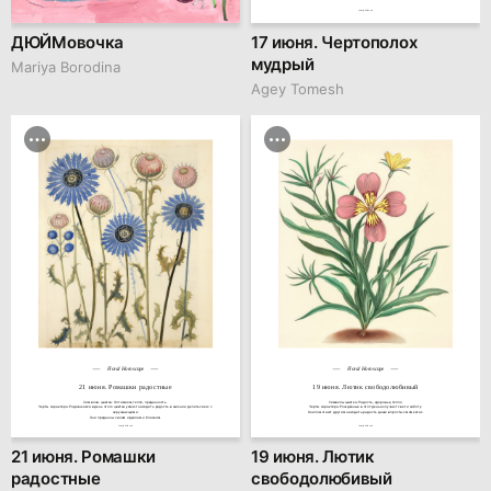
family.kiiids.art
ДЮЙМовочка
17 июня. Чертополох
мудрый
Mariya Borodina
Agey Tomesh
Floral Horoscope
Floral Horoscope
21 июня. Ромашки радостные
19 июня. Лютик свободолюбивый
Символы цветка: Оптимизм, тепло, преданность.

Символы цветка: Радость, здоровье, тепло.

Черты характера: Родившиеся в день этого цветка умеют находить радость в жизни и делиться ею с 
Черты характера: Рождённые в этот день излучают свет и заботу.

окружающими.

Они помогают другим находить радость даже в простых моментах.
Они преданны своим идеалам и близким.
family.kiiids.art
family.kiiids.art
21 июня. Ромашки
19 июня. Лютик
радостные
свободолюбивый