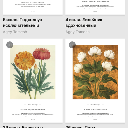
4 июля. Лилейник вдохновенный
Символы цветка: Сила, стойкость, уверенность.

Черты характера: Родившиеся в этот день сильны духом и уверены в себе.

Символы цветка: Таинственность, чувственность, мудрость.

Они часто становятся опорой для окружающих.
Черты характера: Люди этого дня обладают глубокой интуицией и загадочностью.

Они умеют находить баланс между эмоциями и разумом.
family.kiiids.art
family.kiiids.art
5 июля. Подсолнух
4 июля. Лилейник
исключительный
вдохновенный
Agey Tomesh
Agey Tomesh
Floral Horoscope
Floral horoscope
29 июня. Бархатцы спокойные
26 июня. Пион белоснежный
Символы цветка: Благополучие, здоровье, стойкость.

Символы цветка: Чувственность, романтика, изысканность.

Черты характера: Люди, идущие по жизни под знаком этих цветов, излучают тепло и радость.

Черты характера: Родившиеся в день этого цветка романтичны и ценят красоту.

Они умеют поддерживать близких и сохранять стабильность.
Они создают вокруг себя атмосферу нежности.
family.kiiids.art
family.kiiids.art
29 июня. Бархатцы
26 июня. Пион