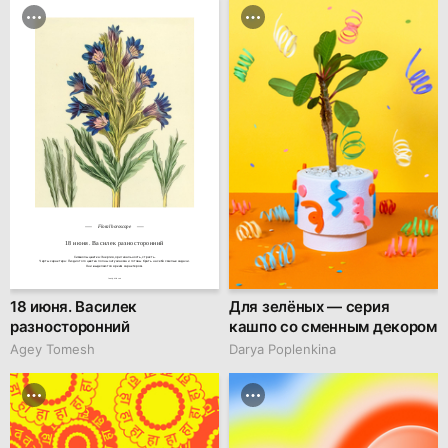
Floral horoscope
18 июня. Василек разносторонний
Символы цветка: Энергия, оригинальность, страсть.

Черты характера: Люди этого цветка полны энтузиазма и готовы брать на себя смелые задачи.

Они выделяются ярким характером.
family.kiiids.art
18 июня. Василек
Для зелёных — серия
разносторонний
кашпо со сменным декором
Agey Tomesh
Darya Poplenkina