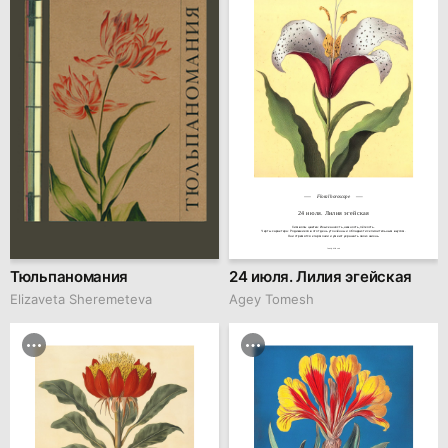
Floral horoscope
24 июля. Лилия эгейская
Символы цветка: Изысканность, нежность, лёгкость.

Черты характера: Родившиеся в этот день утончённы и обладают исключительным вкусом.

Они стремятся к гармонии и умеют украшать свою жизнь.
family.kiiids.art
Тюльпаномания
24 июля. Лилия эгейская
Elizaveta Sheremeteva
Agey Tomesh