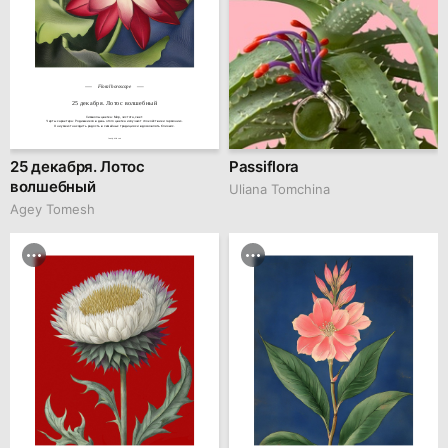
Floral horoscope
25 декабря. Лотос волшебный
Символы цветка: Мир, чистота, свет.

Черты характера: Родившиеся в день этого цветка излучают спокойствие и гармонию.

Они умеют находить радость в семейных традициях и вдохновлять близких.
family.kiiids.art
25 декабря. Лотос
Passiflora
волшебный
Uliana Tomchina
Agey Tomesh