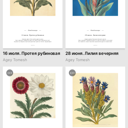
Floral horoscope
Floral horoscope
16 июля. Протея рубиновая
28 июня. Лилия вечерняя
Символы цветка: Тепло, забота, радость жизни.

Символы цветка: Тайна, мечтательность, магия.

Черты характера: Родившиеся в день этого цветка ценят семейные узы и уют.

Черты характера: Родившиеся в день этого цветка загадочны и полны идей.

Они умеют наслаждаться простыми радостями и делиться теплом с окружающими.
Они стремятся к новым открытиям и вдохновляют других на приключения.
family.kiiids.art
family.kiiids.art
16 июля. Протея рубиновая
28 июня. Лилия вечерняя
Agey Tomesh
Agey Tomesh