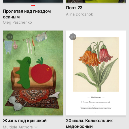
Порт 23
Пролетая над гнездом
Alina Dorozhok
осиным
Oleg Paschenko
Floral horoscope
20 июля. Колокольчик медоносный
Символы цветка: Тепло, защита, семейные узы.

Черты характера: Люди под эгидой этого растения ценят семью и уют.

Они преданы своим близким и стремятся сделать их жизнь лучше.
family.kiiids.art
Жизнь под крышкой
20 июля. Колокольчик
медоносный
Multiple Authors