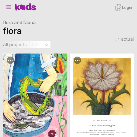
Login
flora and fauna
flora
actual
all projects  | 1105
Floral Horoscope
17 июня. Чертополох мудрый
Символы цветка: Чистота, защита, глубина мысли.

Черты характера: Родившиеся в день этого цветка обладают мудростью и сильным характером.

Они ценят знания и умеют видеть суть вещей.