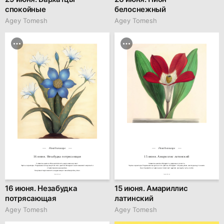
спокойные
белоснежный
Agey Tomesh
Agey Tomesh
Floral horoscope
Floral horoscope
16 июня. Незабудка потрясающая
15 июня. Амариллис латинский
Символы цветка: Жизнестойкость, вдохновение, свет.

Символы цветка: Мудрость, здоровье, ясность.

Черты характера: Родившиеся под защитой этих цветов обладают неиссякаемой энергией и 
Черты характера: Родившиеся в день этого цветка обладают острым умом и всегда ищут знания.

стремлением к развитию.

Они стремятся к гармонии и помогают другим находить путь к себе.
Они умеют вдохновлять окружающих своей верой в успех.
family.kiiids.art
family.kiiids.art
16 июня. Незабудка
15 июня. Амариллис
потрясающая
латинский
Agey Tomesh
Agey Tomesh