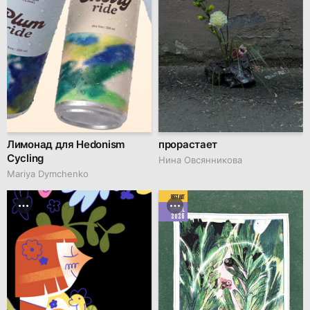
Лимонад для Hedonism
прорастает
Cycling
Нина Овсянникова
Mariya Dymchenko
BEST ART
APRIL
2026