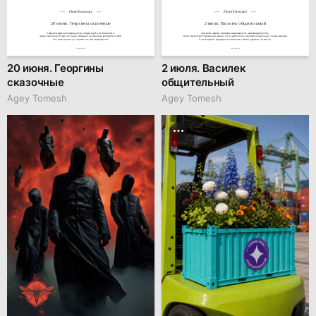
Floral horoscope
Floral horoscope
20 июня. Георгины сказочные
2 июля. Василек общительный
Символы цветка: Уникальность, загадочность, утончённость.

Символы цветка: Харизма, адаптивность, жизнерадостность.

Черты характера: Люди этого дня обладают необычным взглядом на мир.

Черты характера: Родившиеся в день этого цветка легко находят общий язык с окружающими.

Они ценят красоту и стремятся к самовыражению.
Они обладают природным обаянием и умеют радоваться жизни.
family.kiiids.art
family.kiiids.art
20 июня. Георгины
2 июля. Василек
сказочные
общительный
Agey Tomesh
Agey Tomesh