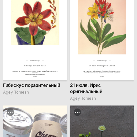
Floral horoscope
Floral horoscope
Гибискус поразительный
21 июля. Ирис оригинальный
Символы цветка: Независимость, стойкость, сила духа.

Символы цветка: Гармония, романтика, вдохновение.

Черты характера: Родившиеся в день этого цветка обладают твёрдым характером и не боятся 
Черты характера: Родившиеся в день этого цветка утончённы и мечтательны.

одиночества.

Они умеют находить красоту в простых вещах и вдохновлять окружающих.
Они ценят свободу и самостоятельность.
family.kiiids.art
family.kiiids.art
Гибискус поразительный
21 июля. Ирис
оригинальный
Agey Tomesh
Agey Tomesh