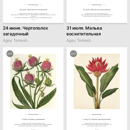
Floral Horoscope
Floral horoscope
24 июня. Чертополох загадочный
31 июля. Мальва восхитительная
Символы цветка: Спокойствие, загадочность, внутренняя сила.

Символы цветка: Чистота, изящество, духовность.

Черты характера: Родившиеся в день этого цветка обладают таинственным обаянием и глубокой 
Черты характера: Люди этого цветка утончённы и доброжелательны.

интуицией.

Они ценят гармонию и искренность во всех аспектах жизни.
Они предпочитают действовать без лишнего шума, но всегда добиваются своего.
family.kiiids.art
family.kiiids.art
24 июня. Чертополох
31 июля. Мальва
загадочный
восхитительная
Agey Tomesh
Agey Tomesh
Floral horoscope
Floral horoscope
3 июля. Клевер деликатный
5 августа. Протея экваториальная
Символы цветка: Благородство, изящество, успех.

Символы цветка: Сила, оригинальность, решимость.

Черты характера: Родившиеся в день этого цветка обладают природной харизмой.

Черты характера: Люди этого цветка необычны и уверены в себе.

Они стремятся к совершенству и вдохновляют своим примером.
Они находят нестандартные пути к успеху.
family.kiiids.art
family.kiiids.art