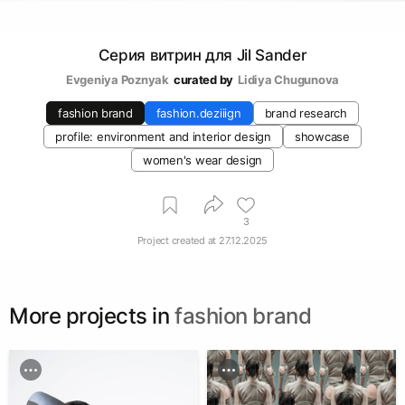
Серия витрин для Jil Sander
Evgeniya Poznyak
curated by
Lidiya Chugunova
fashion brand
fashion.deziiign
brand research
profile: environment and interior design
showcase
women's wear design
3
Project created at
27.12.2025
More projects in
fashion brand