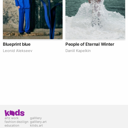
Blueprint blue
People of Eternal Winter
Leonid Alekseev
Daniil Kapelkin
artz work
gallllery
fashion deziiign
gallllery.art
education
kiiids.art