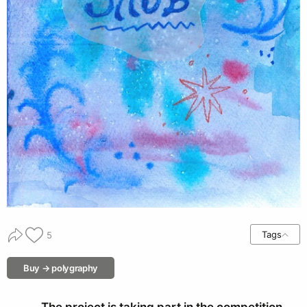
Tags
5
Buy → polygraphy