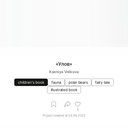
«Улов»
Kseniya Volkova
children's book
fauna
polar bears
fairy tale
illustrated book
5
Project created at
03.04.2025