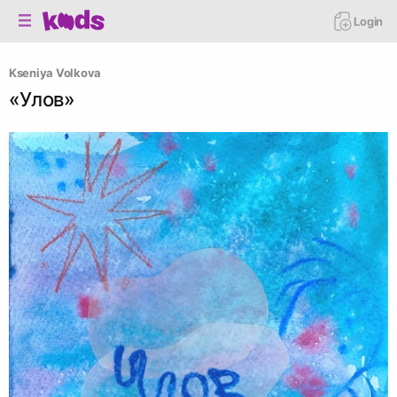
Login
Kseniya Volkova
«Улов»