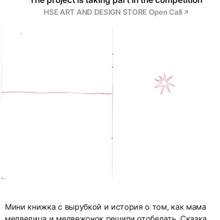
The project is taking part in the competition
HSE ART AND DESIGN STORE Open Call
Мини книжка с вырубкой и история о том, как мама
медведица и медвежонок решили отобедать. Сказка