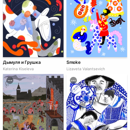
Дымуля и Грушка
Smoke
Katerina Kiseleva
Lizaveta Valantsevich