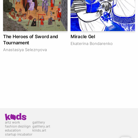
The Heroes of Sword and
Miracle Gel
Tournament
Ekaterina Bondarenko
Anastasiya Seleznyova
artz work
gallllery
fashion deziiign
gallllery.art
education
kiiids.art
startup incubator