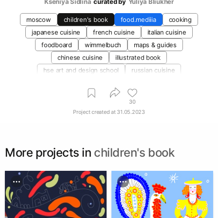
Kseniya Sidlina
curated by
Yuliya Bliukher
moscow
children's book
food.mediiia
cooking
japanese cuisine
french cuisine
italian cuisine
foodboard
wimmelbuch
maps & guides
chinese cuisine
illustrated book
hse art and design school
russian cuisine
30
Project created at
31.05.2023
More projects in
children's book