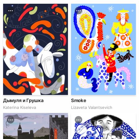
Дымуля и Грушка
Smoke
Katerina Kiseleva
Lizaveta Valantsevich