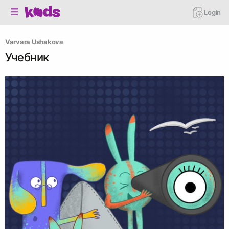
Login
Varvara Ushakova
Учебник