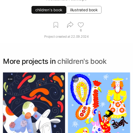
children's book
illustrated book
6
Project created at
22.09.2024
More projects in
children's book