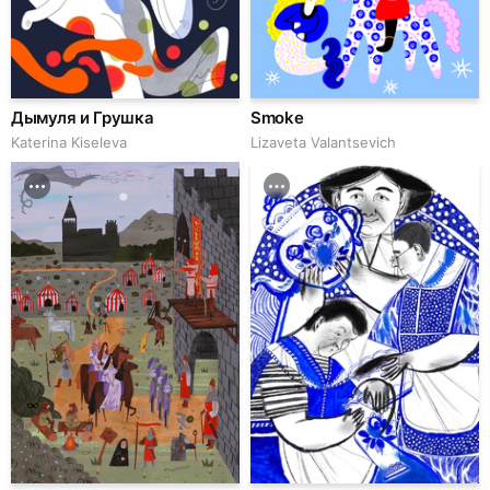
Дымуля и Грушка
Smoke
Katerina Kiseleva
Lizaveta Valantsevich