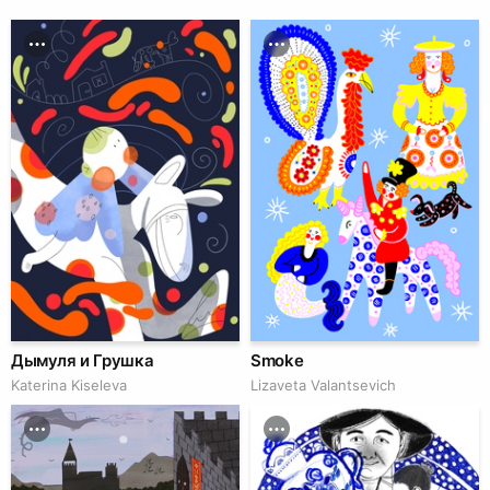
Дымуля и Грушка
Smoke
Katerina Kiseleva
Lizaveta Valantsevich