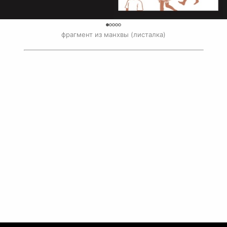
0
фрагмент из манхвы (листалка)