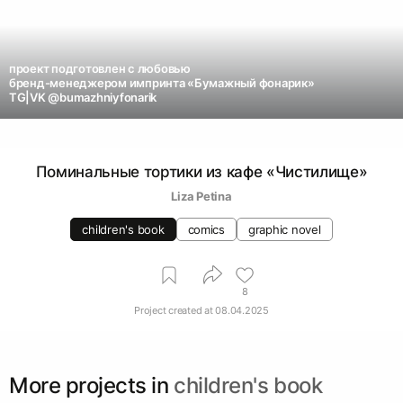
проект подготовлен с любовью
бренд-менеджером импринта «Бумажный фонарик»
TG|VK @bumazhniyfonarik
Поминальные тортики из кафе «Чистилище»
Liza Petina
children's book
comics
graphic novel
8
Project created at
08.04.2025
More projects in
children's book