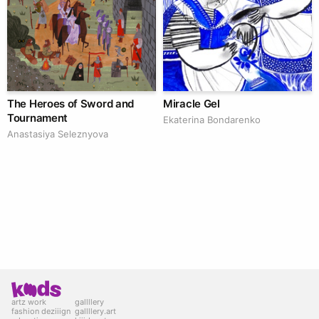
The Heroes of Sword and
Miracle Gel
Tournament
Ekaterina Bondarenko
Anastasiya Seleznyova
artz work
gallllery
fashion deziiign
gallllery.art