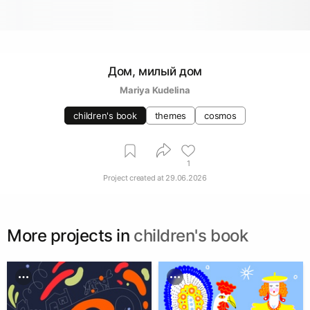
Дом, милый дом
Mariya Kudelina
children's book
themes
cosmos
1
Project created at
29.06.2026
More projects in
children's book