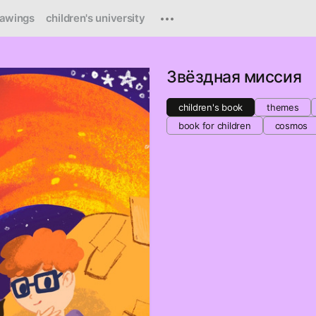
rawings
children's university
Звёздная миссия
children's book
themes
book for children
cosmos