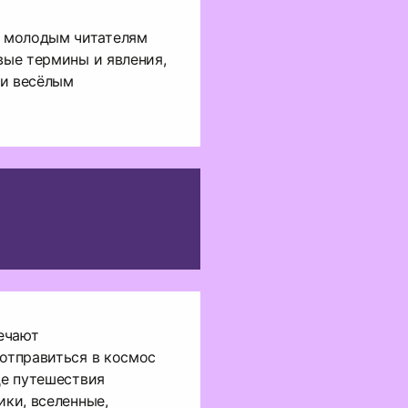
 молодым читателям
вые термины и явления,
 и весёлым
ечают
 отправиться в космос
де путешествия
ики, вселенные,