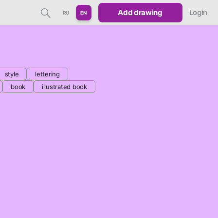
Add drawing
Login
RU
EN
style
lettering
book
illustrated book