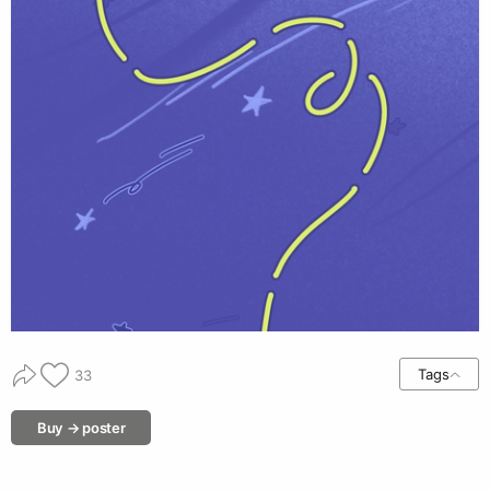
Tags
33
Buy → poster