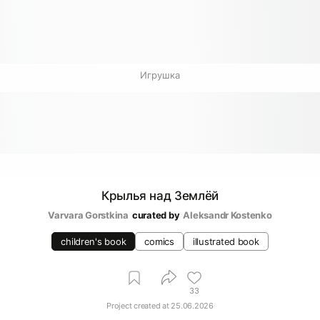
Игрушка
Крылья над Землёй
Varvara Gorstkina
curated by
Аleksandr Kostenko
children's book
comics
illustrated book
33
Project created at
25.06.2026