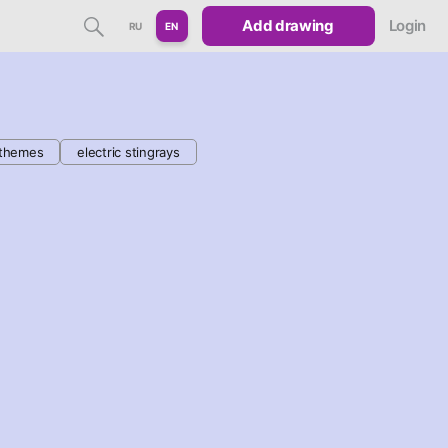
Add drawing
Login
RU
EN
themes
electric stingrays