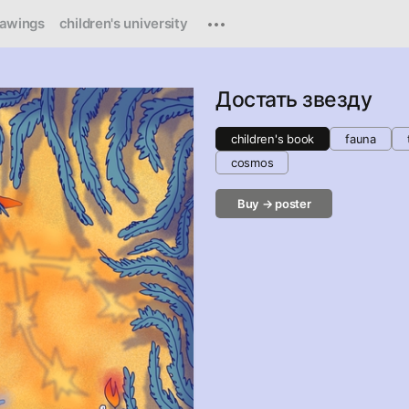
rawings
children's university
Достать звезду
children's book
fauna
cosmos
Buy → poster