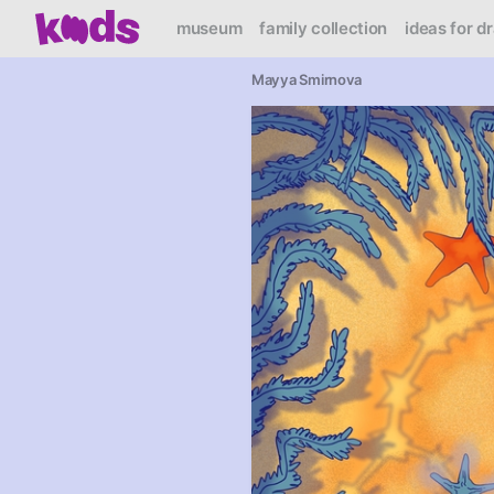
museum
family collection
ideas for d
Mayya Smirnova