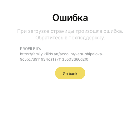
Ошибка
При загрузке страницы произошла ошибка.
Обратитесь в техподдержку.
PROFILE ID:
https://family.kiiids.art/account/vera-shipelova-
9c5bc7d911934ca1a7f135503d66d2f0
Go back