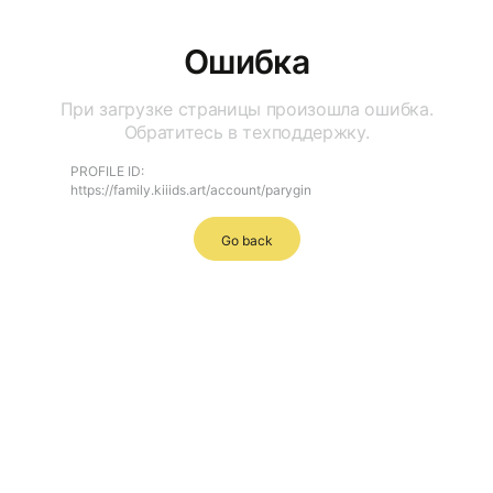
Ошибка
При загрузке страницы произошла ошибка.
Обратитесь в техподдержку.
PROFILE ID:
https://family.kiiids.art/account/parygin
Go back