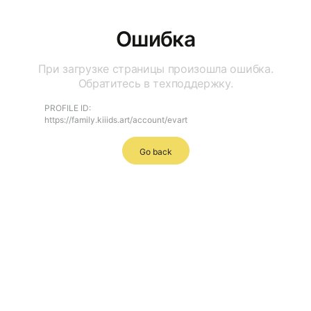
Ошибка
При загрузке страницы произошла ошибка.
Обратитесь в техподдержку.
PROFILE ID:
https://family.kiiids.art/account/evart
Go back