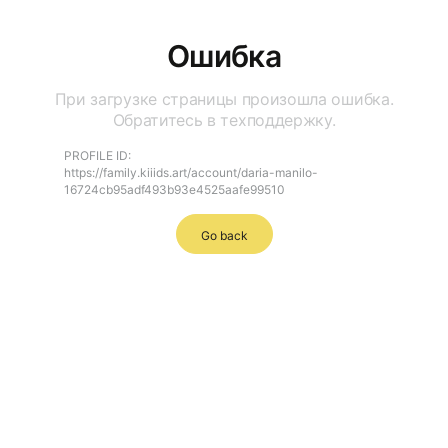
Ошибка
При загрузке страницы произошла ошибка.
Обратитесь в техподдержку.
PROFILE ID:
https://family.kiiids.art/account/daria-manilo-
16724cb95adf493b93e4525aafe99510
Go back